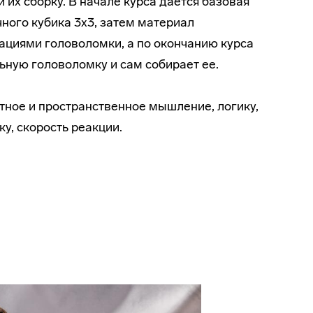
и их сборку. В начале курса дается базовая
ного кубика 3х3, затем материал
циями головоломки, а по окончанию курса
ьную головоломку и сам собирает ее.
тное и пространственное мышление, логику,
у, скорость реакции.