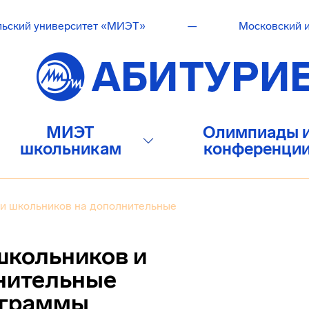
льский университет «МИЭТ»
—
Московский и
МИЭТ
Олимпиады 
школьникам
конференци
и школьников на дополнительные
школьников и
нительные
ограммы