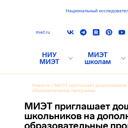
Национальный исследовате
miet.ru
НИУ
МИЭТ
МИЭТ
школам
Новости
/
МИЭТ приглашает дошкольников 
образовательные программы
МИЭТ приглашает до
школьников на допол
образовательные пр