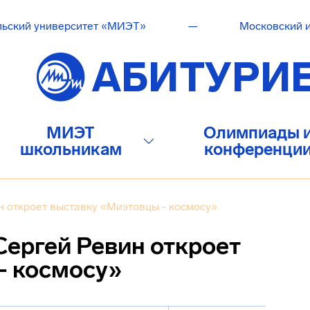
льский университет «МИЭТ»
—
Московский и
МИЭТ
Олимпиады 
школьникам
конференци
н откроет выставку «Миэтовцы - космосу»
Сергей Ревин откроет
- космосу»