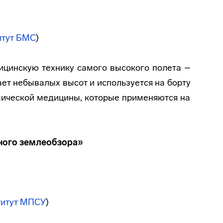
итут БМС
)
ицинскую технику самого высокого полета –
ает небывалых высот и используется на борту
мической медицины, которые применяются на
ного землеобзора»
титут МПСУ
)