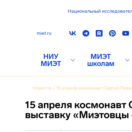
Национальный исследовате
miet.ru
НИУ
МИЭТ
МИЭТ
школам
Новости
/
15 апреля космонавт Сергей Реви
15 апреля космонавт 
выставку «Миэтовцы 