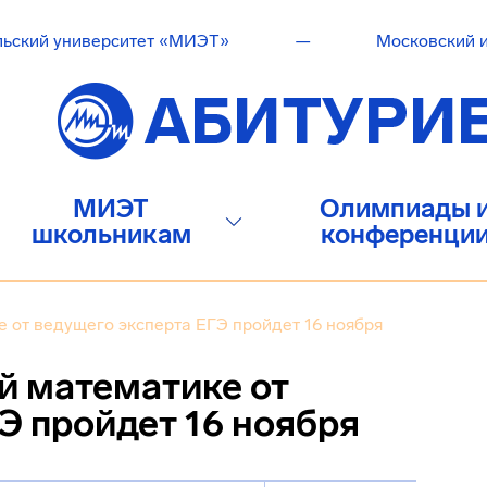
льский университет «МИЭТ»
—
Московский и
МИЭТ
Олимпиады 
школьникам
конференци
 от ведущего эксперта ЕГЭ пройдет 16 ноября
й математике от
Э пройдет 16 ноября