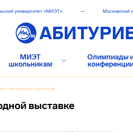
льский университет «МИЭТ»
—
Московский и
МИЭТ
Олимпиады 
школьникам
конференци
ке творческих проектов
одной выставке