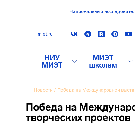
Национальный исследовате
miet.ru
НИУ
МИЭТ
МИЭТ
школам
Новости
/
Победа на Международной выстав
Победа на Междунар
творческих проектов