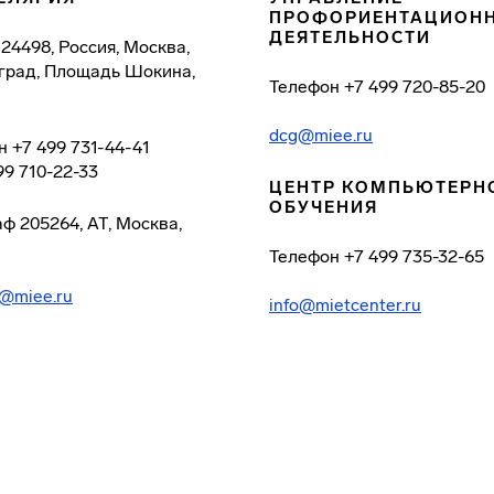
ПРОФОРИЕНТАЦИОН
ДЕЯТЕЛЬНОСТИ
124498, Россия, Москва,
град, Площадь Шокина,
Телефон
+7 499 720-85-20
dcg@miee.ru
н
+7 499 731-44-41
99 710-22-33
ЦЕНТР КОМПЬЮТЕРН
ОБУЧЕНИЯ
аф
205264, АТ, Москва,
Телефон
+7 499 735-32-65
@miee.ru
info@mietcenter.ru