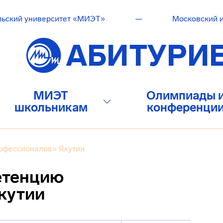
льский университет «МИЭТ»
—
Московский и
МИЭТ
Олимпиады 
школьникам
конференци
офессионалов» Якутии
етенцию
кутии