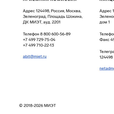
Адрес
124498, Россия, Москва,
Адрес
Зеленоград, Площадь Шокина,
Зелено
ДК МИЭТ, ауд. 2201
дом 1
Телефон
8 800 600-56-89
Телефо
+7 499 729-75-04
Факс
4
+7 499 710-22-13
Телегр
abit@miet.ru
124498
netadm
© 2018-2026 МИЭТ