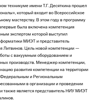
ном техникуме имени Т.Г. Десяткина прошел
оналы», который входит во Всероссийское
ому мастерству. В этом году в программу
 впервые была включена компетенция
вным экспертом которой выступил
нформатики МИЭТ и представитель
я Литвинов. Цель новой компетенции —
аботы с вакуумным оборудованием и
чных производств. Менеджер компетенции,
инацию развития компетенции на территории
с Федеральным и Региональным
ресованными в организации и проведении
и также является представитель НИУ МИЭТ
алинов.