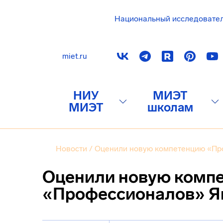
Национальный исследовате
miet.ru
НИУ
МИЭТ
МИЭТ
школам
Новости
/
Оценили новую компетенцию «Пр
Оценили новую комп
«Профессионалов» Я