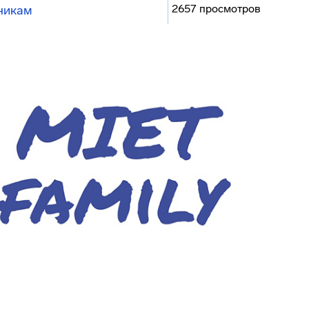
2657 просмотров
никам