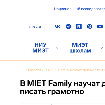
Национальный исследовате
miet.ru
НИУ
МИЭТ
МИЭТ
школам
Новости
/
В MIET Family научат дошколят и
В MIET Family научат
писать грамотно