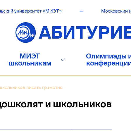
льский университет «МИЭТ»
—
Московский и
МИЭТ
Олимпиады 
школьникам
конференци
 школьников писать грамотно
 дошколят и школьников