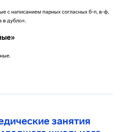
е с написанием парных согласных б-п, в-ф,
а в дубло».
ные»
ные.
едические занятия