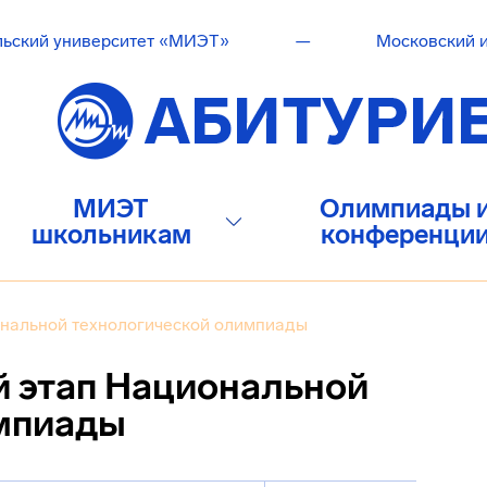
льский университет «МИЭТ»
—
Московский и
МИЭТ
Олимпиады 
школьникам
конференци
нальной технологической олимпиады
 этап Национальной
импиады