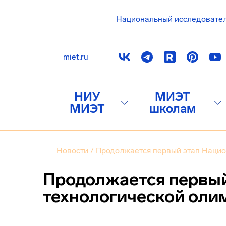
Национальный исследовате
miet.ru
НИУ
МИЭТ
МИЭТ
школам
Новости
/
Продолжается первый этап Нацио
Продолжается первый
технологической ол