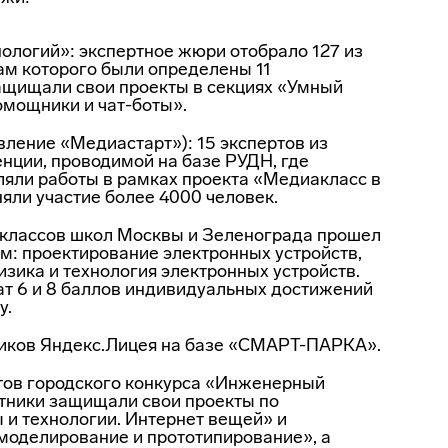
нологий»: экспертное жюри отобрало 127 из
гам которого были определены 11
защищали свои проекты в секциях «Умный
омощники и чат-боты».
ление «Медиастарт»): 15 экспертов из
нции, проводимой на базе РУДН, где
яли работы в рамках проекта «Медиакласс в
яли участие более 4000 человек.
 классов школ Москвы и Зеленограда прошел
м: проектирование электронных устройств,
зика и технология электронных устройств.
ат 6 и 8 баллов индивидуальных достижений
у.
ников Яндекс.Лицея на базе «СМАРТ-ПАРКА».
ов городского конкурса «Инженерный
стники защищали свои проекты по
и технологии. Интернет вещей» и
моделирование и прототипирование», а