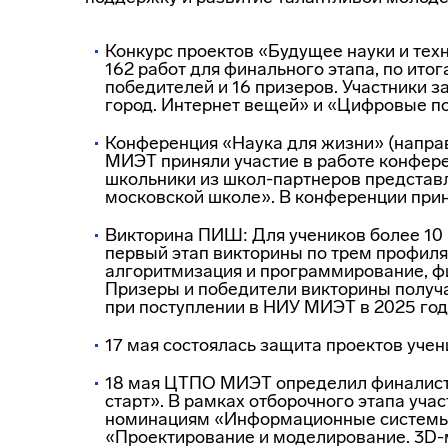
Конкурс проектов «Будущее науки и тех
162 работ для финального этапа, по ито
победителей и 16 призеров. Участники 
город. Интернет вещей» и «Цифровые п
Конференция «Наука для жизни» (направ
МИЭТ приняли участие в работе конфере
школьники из школ-партнеров представл
московской школе». В конференции прин
Викторина ПИШ: Для учеников более 10
первый этап викторины по трем профиля
алгоритмизация и программирование, фи
Призеры и победители викторины получ
при поступлении в НИУ МИЭТ в 2025 год
17 мая состоялась защита проектов уче
18 мая ЦТПО МИЭТ определил финалист
старт». В рамках отборочного этапа уча
номинациям «Информационные системы 
«Проектирование и моделирование. 3D-