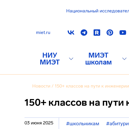
Национальный исследовате
miet.ru
НИУ
МИЭТ
МИЭТ
школам
Новости
/
150+ классов на пути к инженерии
150+ классов на пути
03 июня 2025
#школьникам
#абитури