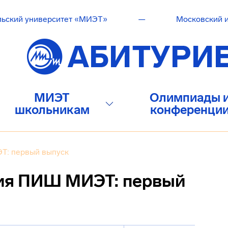
льский университет «МИЭТ»
—
Московский и
МИЭТ
Олимпиады 
школьникам
конференци
Т: первый выпуск
ия ПИШ МИЭТ: первый