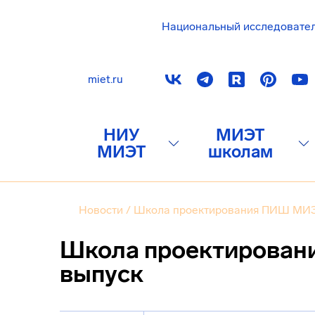
Национальный исследовате
miet.ru
НИУ
МИЭТ
МИЭТ
школам
Новости
/
Школа проектирования ПИШ МИЭ
Школа проектирован
выпуск