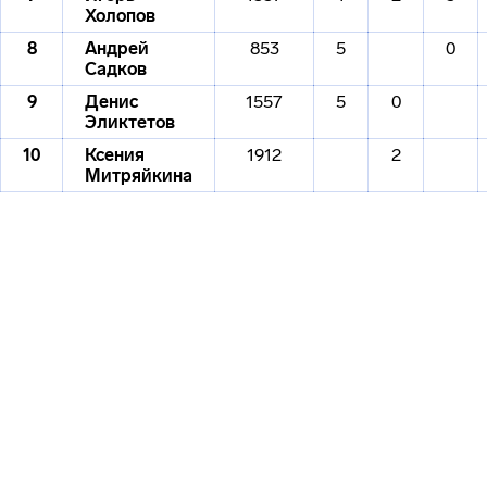
Холопов
8
Андрей
853
5
0
Садков
9
Денис
1557
5
0
Эликтетов
10
Ксения
1912
2
Митряйкина