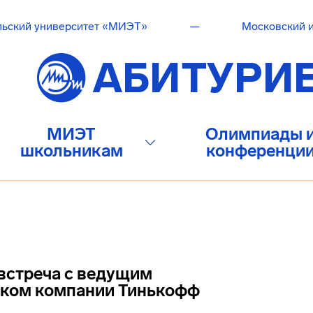
льский университет «МИЭТ»
—
Московский и
МИЭТ
Олимпиады 
школьникам
конференци
 встреча с ведущим
иком компании Тинькофф