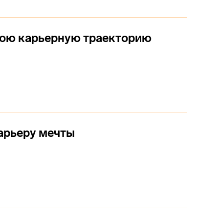
вою карьерную траекторию
арьеру мечты