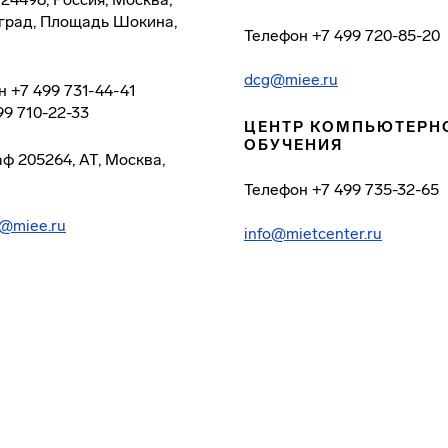
град, Площадь Шокина,
Телефон
+7 499 720-85-20
dcg@miee.ru
н
+7 499 731-44-41
99 710-22-33
ЦЕНТР КОМПЬЮТЕРН
ОБУЧЕНИЯ
аф
205264, АТ, Москва,
Телефон
+7 499 735-32-65
@miee.ru
info@mietcenter.ru