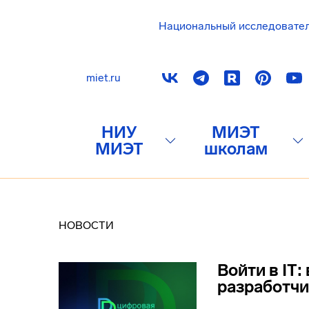
Национальный исследовате
miet.ru
НИУ
МИЭТ
МИЭТ
школам
НОВОСТИ
Войти в IT:
разработч