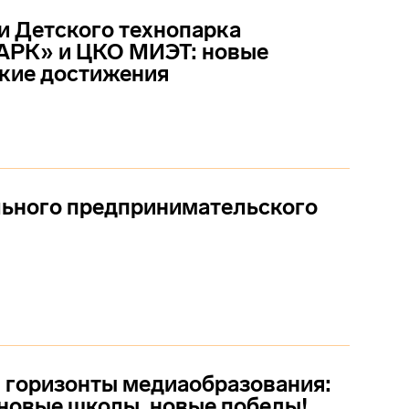
 Детского технопарка
РК» и ЦКО МИЭТ: новые
ркие достижения
льного предпринимательского
 горизонты медиаобразования:
 новые школы, новые победы!