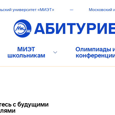
льский университет «МИЭТ»
—
Московский и
МИЭТ
Олимпиады 
школьникам
конференци
тесь с будущими
елями