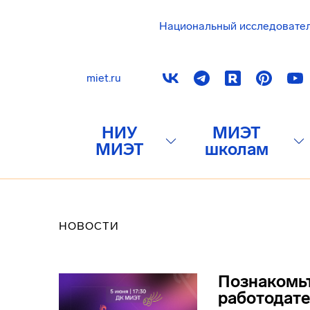
Национальный исследовате
miet.ru
НИУ
МИЭТ
МИЭТ
школам
НОВОСТИ
Познакомь
работодат