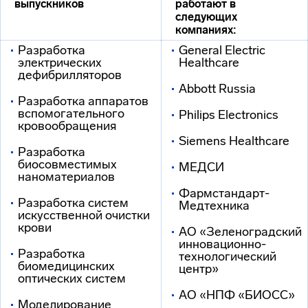
выпускников
работают в
следующих
компаниях:
Разработка
General Electric
электрических
Healthcare
дефибрилляторов
Abbott Russia
Разработка аппаратов
вспомогательного
Philips Electronics
кровообращения
Siemens Healthcare
Разработка
биосовместимых
МЕДСИ
наноматериалов
Фармстандарт-
Разработка систем
Медтехника
искусственной очистки
крови
АО «Зеленоградский
инновационно-
Разработка
технологический
биомедицинских
центр»
оптических систем
АО «НПФ «БИОСС»
Моделирование