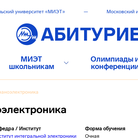
льский университет «МИЭТ»
—
Московский и
МИЭТ
Олимпиады 
школьникам
конференци
наноэлектроника
оэлектроника
федра / Институт
Форма обучения
ститут интегральной электроники
Очная