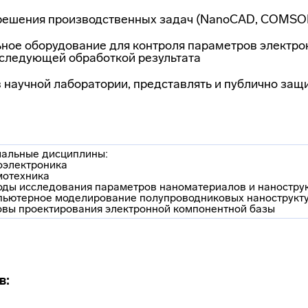
ешения производственных задач (NanoCAD, COMSOL Mu
ное оборудование для контроля параметров электро
следующей обработкой результата
 научной лаборатории, представлять и публично защ
альные дисциплины:
оэлектроника
мотехника
оды исследования параметров наноматериалов и наностру
пьютерное моделирование полупроводниковых нанострукт
овы проектирования электронной компонентной базы
в: