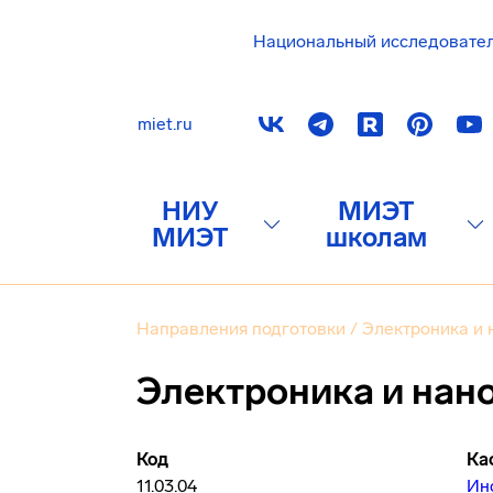
Национальный исследовате
miet.ru
НИУ
МИЭТ
МИЭТ
школам
Направления подготовки
/
Электроника и 
Электроника и нан
Код
Ка
11.03.04
Ин