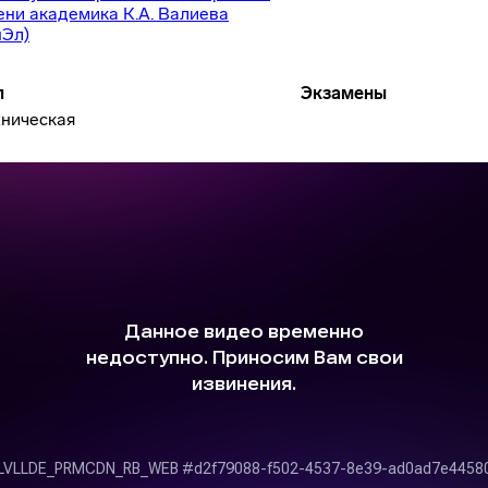
ени академика К.А. Валиева
нЭл)
п
Экзамены
хническая