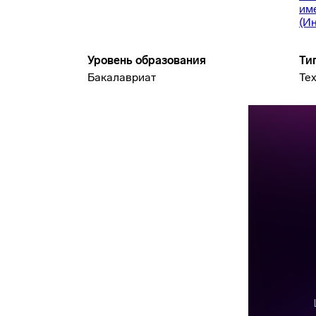
им
(И
Уровень образования
Ти
Бакалавриат
Те