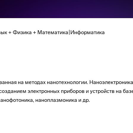
зык + Физика + Математика|Информатика
ванная на методах нанотехнологии. Наноэлектроника
 созданием электронных приборов и устройств на баз
нанофотоника, наноплазмоника и др.