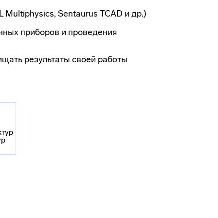
ltiphysics, Sentaurus TCAD и др.)
нных приборов и проведения
ищать результаты своей работы
ктур
ур