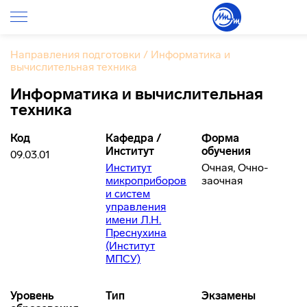
Направления подготовки
/
Информатика и
вычислительная техника
Информатика и вычислительная
техника
Код
Кафедра /
Форма
Институт
обучения
09.03.01
Институт
Очная, Очно-
микроприборов
заочная
и систем
управления
имени Л.Н.
Преснухина
(Институт
МПСУ)
Уровень
Тип
Экзамены