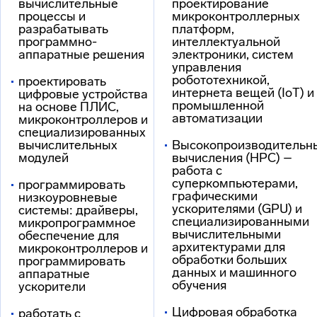
вычислительные
проектирование
процессы и
микроконтроллерных
разрабатывать
платформ,
программно-
интеллектуальной
аппаратные решения
электроники, систем
управления
робототехникой,
проектировать
интернета вещей (IoT) и
цифровые устройства
промышленной
на основе ПЛИС,
автоматизации
микроконтроллеров и
специализированных
вычислительных
Высокопроизводительн
модулей
вычисления (HPC) –
работа с
суперкомпьютерами,
программировать
графическими
низкоуровневые
ускорителями (GPU) и
системы: драйверы,
специализированными
микропрограммное
вычислительными
обеспечение для
архитектурами для
микроконтроллеров и
обработки больших
программировать
данных и машинного
аппаратные
обучения
ускорители
Цифровая обработка
работать с