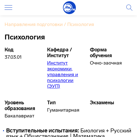
Направления подготовки
/
Психология
Психология
Код
Кафедра /
Форма
Институт
обучения
37.03.01
Институт
Очно-заочная
экономики,
управления и
психологии
(ЭУП)
Уровень
Тип
Экзамены
образования
Гуманитарная
Бакалавриат
Вступительные испытания
:
Биология + Русский
язык + Обществознание | Математика