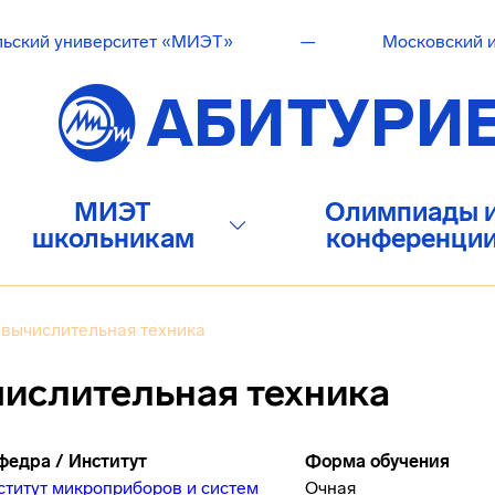
льский университет «МИЭТ»
—
Московский и
МИЭТ
Олимпиады 
школьникам
конференци
вычислительная техника
ислительная техника
федра / Институт
Форма обучения
ститут микроприборов и систем
Очная