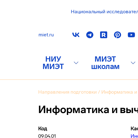
Национальный исследовате
miet.ru
НИУ
МИЭТ
МИЭТ
школам
Направления подготовки
/
Информатика и 
Информатика и выч
Код
Ка
09.04.01
Ин