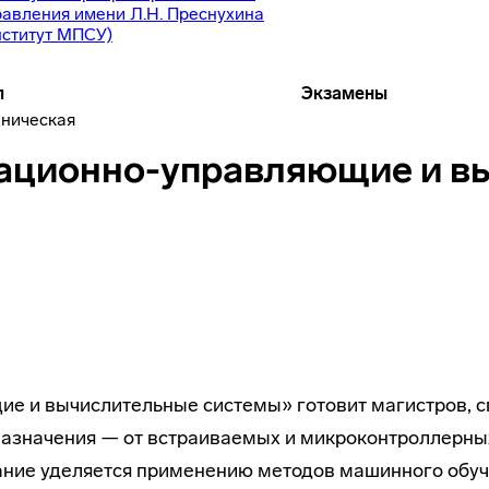
равления имени Л.Н. Преснухина
нститут МПСУ)
п
Экзамены
хническая
ационно-управляющие и в
и вычислительные системы» готовит магистров, сп
азначения — от встраиваемых и микроконтроллерны
ние уделяется применению методов машинного обуч