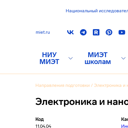
Национальный исследовате
miet.ru
НИУ
МИЭТ
МИЭТ
школам
Направления подготовки
/
Электроника и 
Электроника и нан
Код
Ка
11.04.04
Ин