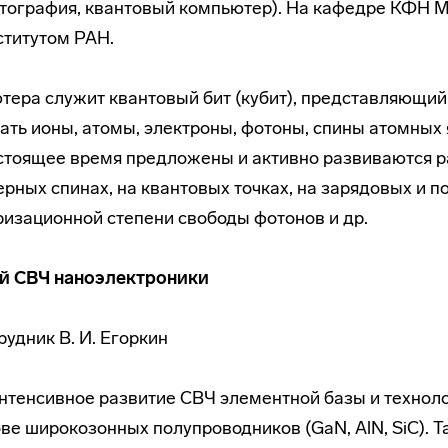
птография, квантовый компьютер). На кафедре КФН М
ститутом РАН.
ера служит квантовый бит (кубит), представляющий
пать ионы, атомы, электроны, фотоны, спины атомных
астоящее время предложены и активно развиваются 
ерных спинах, на квантовых точках, на зарядовых и п
ризационной степени свободы фотонов и др.
й СВЧ наноэлектроники
рудник В. И. Егоркин
тенсивное развитие СВЧ элементной базы и техноло
ве широкозонных полупроводников (GaN, AlN, SiC). 