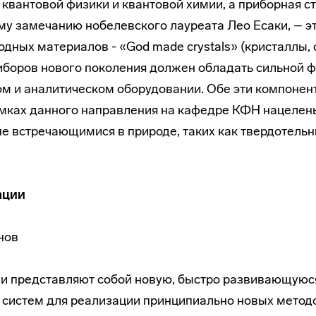
квантовой физики и квантовой химии, а приборная ст
 замечанию нобелевского лауреата Лео Есаки, – эт
родных материалов - «God made crystals» (кристаллы
иборов нового поколения должен обладать сильной 
ом и аналитическом оборудовании. Обе эти компонен
мках данного направления на кафедре КФН нацелены
 не встречающимися в природе, таких как твердотель
ации
анов
 представляют собой новую, быстро развивающуюся 
 систем для реализации принципиально новых метод