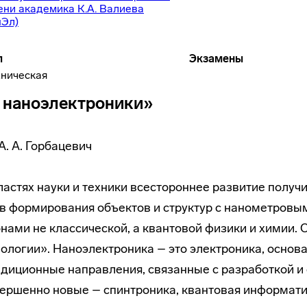
ени академика К.А. Валиева
нЭл)
п
Экзамены
хническая
 наноэлектроники»
. А. Горбацевич
астях науки и техники всестороннее развитие получ
 формирования объектов и структур с нанометровыми
онами не классической, а квантовой физики и химии
ологии». Наноэлектроника – это электроника, основа
адиционные направления, связанные с разработкой и
овершенно новые – спинтроника, квантовая информати