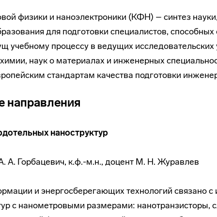
вой физики и наноэлектроники (КФН) – синтез науки
разования для подготовки специалистов, способных 
щ учебному процессу в ведущих исследовательских у
 химии, наук о материалах и инженерных специально
вропейским стандартам качества подготовки инжене
е направления
рдотельных наноструктур
А. Горбацевич, к.ф.-м.н., доцент М. Н. Журавлев
ормации и энергосберегающих технологий связано с
ур с нанометровыми размерами: нанотранзисторы, с