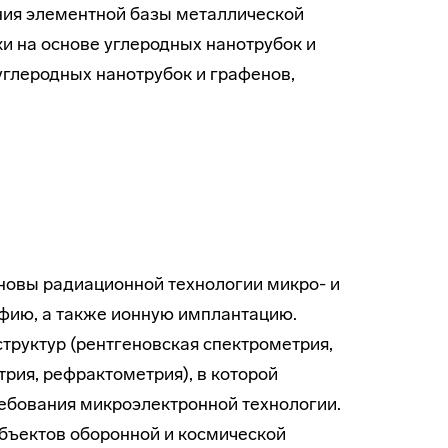
ния элементной базы металлической
и на основе углеродных нанотрубок и
углеродных нанотрубок и графенов,
сновы радиационной технологии микро- и
фию, а также ионную имплантацию.
руктур (рентгеновская спектрометрия,
рия, рефрактометрия), в которой
ребования микроэлектронной технологии.
объектов оборонной и космической