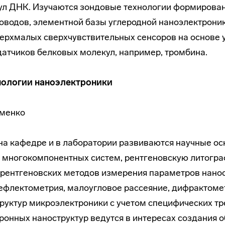
кул ДНК. Изучаются зондовые технологии формирова
оводов, элементной базы углеродной наноэлектроник
ерхмалых сверхчувствительных сенсоров на основе 
атчиков белковых молекул, например, тромбина.
нологии наноэлектроники
именко
на кафедре и в лаборатории развиваются научные о
з многокомпонентных систем, рентгеновскую литогра
рентгеновских методов измерения параметров наност
флектометрия, малоугловое рассеяние, дифрактомет
руктур микроэлектроники с учетом специфических т
ронных наноструктур ведутся в интересах создания 