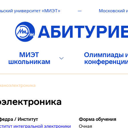
льский университет «МИЭТ»
—
Московский и
МИЭТ
Олимпиады 
школьникам
конференци
наноэлектроника
оэлектроника
федра / Институт
Форма обучения
ститут интегральной электроники
Очная