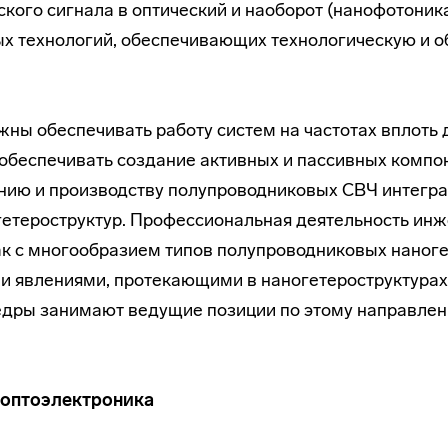
ого сигнала в оптический и наоборот (нанофотоника
ых технологий, обеспечивающих технологическую и 
ы обеспечивать работу систем на частотах вплоть 
беспечивать создание активных и пассивных компон
ию и производству полупроводниковых СВЧ интегра
етероструктур. Профессиональная деятельность инже
ак с многообразием типов полупроводниковых наногет
ми явлениями, протекающими в наногетероструктура
едры занимают ведущие позиции по этому направлен
 оптоэлектроника