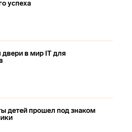
о успеха
двери в мир IT для
в
ы детей прошел под знаком
ники