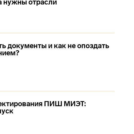
а нужны отрасли
ть документы и как не опоздать
нием?
ектирования ПИШ МИЭТ:
пуск