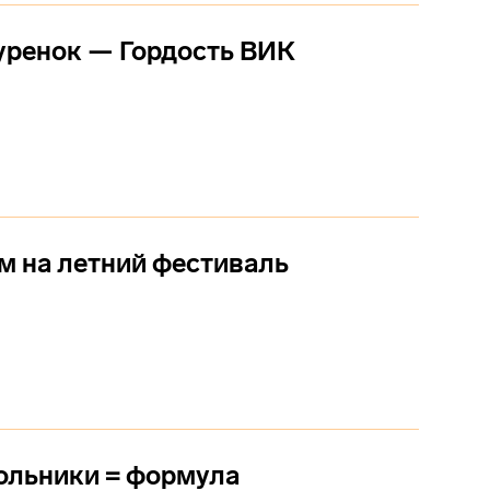
уренок — Гордость ВИК
 на летний фестиваль
ольники = формула