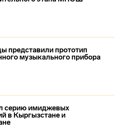
ы представили прототип
нного музыкального прибора
л серию имиджевых
й в Кыргызстане и
ане