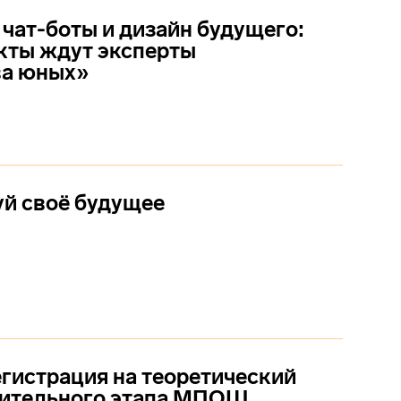
 чат-боты и дизайн будущего:
кты ждут эксперты
ва юных»
й своё будущее
гистрация на теоретический
чительного этапа МПОШ