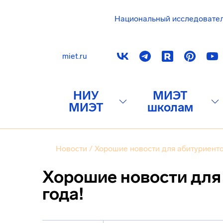
Национальный исследовате
miet.ru
НИУ
МИЭТ
МИЭТ
школам
Новости
/
Хорошие новости для абитуриенто
Хорошие новости для
года!